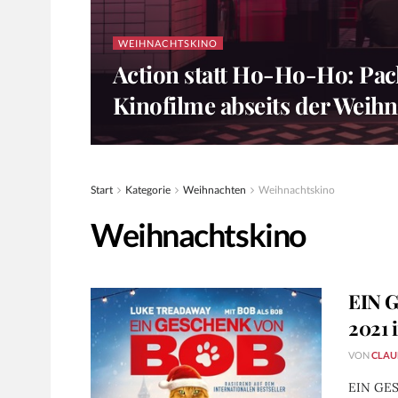
WEIHNACHTSKINO
Action statt Ho-Ho-Ho: Pac
Kinofilme abseits der Weihn
Start
Kategorie
Weihnachten
Weihnachtskino
Weihnachtskino
EIN 
2021 
VON
CLAU
EIN GES