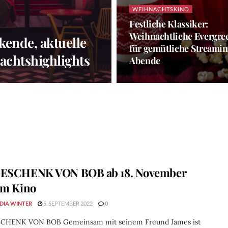
WEIHNACHTSKINO
Festliche Klassiker:
Weihnachtliche Evergre
kende, aktuelle
für gemütliche Streami
achtshighlights
Abende
GESCHENK VON BOB ab 18. November
im Kino
DIA WINTER
5. SEPTEMBER 2022
0
CHENK VON BOB Gemeinsam mit seinem Freund James ist