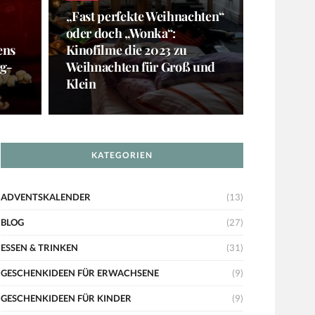
„Fast perfekte Weihnachten“
oder doch „Wonka“:
ens
Kinofilme die 2023 zu
ng-
Weihnachten für Groß und
Klein
KATEGORIEN
ADVENTSKALENDER
(13)
BLOG
(27)
ESSEN & TRINKEN
(31)
GESCHENKIDEEN FÜR ERWACHSENE
(9)
GESCHENKIDEEN FÜR KINDER
(9)