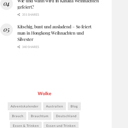
Wie und wann wird in Kanada Weihnachten
gefeiert?
351 SHARES
Kitschig, bunt und ausladend – So feiert
man in Hongkong Weihnachten und
Silvester
340 SHARES
Wolke
Adventskalender
Australien
Blog
Brauch
Brauchtum
Deutschland
Essen & Trinken
Essen und Trinken