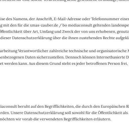
se des Namens, der Anschrift, E-Mail-Adresse oder Telefonnummer einer b
it den für die xmas-zauber.de / bo mediaconsult geltenden landesspe
fentlichkeit über Art, Umfang und Zweck der von uns erhobenen, genut
 dieser Datenschutzerklärung über die ihnen zustehenden Rechte aufgeklä
erarbeitung Verantwortlicher zahlreiche technische und organisatorisc
sonenbezogenen Daten sicherzustellen. Dennoch können Internetbasierte 
tet werden kann. Aus diesem Grund steht es jeder betroffenen Person fre
consult beruht auf den Begrifflichkeiten, die durch den Europäischen R
. Unsere Datenschutzerklärung soll sowohl für die Öffentlichkeit als 
 möchten wir vorab die verwendeten Begrifflichkeiten erläutern.