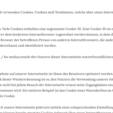
lt verwenden Cookies. Cookies sind Textdateien, welche über einen Int
 Viele Cookies enthalten eine sogenannte Cookie-ID. Eine Cookie-ID ist 
erver dem konkreten Internetbrowser zugeordnet werden können, in dem d
n Browser der betroffenen Person von anderen Internetbrowsern, die ande
dererkannt und identifiziert werden.
/ bo mediaconsult den Nutzern dieser Internetseite nutzerfreundlichere 
bote auf unserer Internetseite im Sinne des Benutzers optimiert werden.
 dieser Wiedererkennung ist es, den Nutzern die Verwendung unserer Inte
se nicht bei jedem Besuch der Internetseite erneut seine Zugangsdaten ei
men wird. Ein weiteres Beispiel ist das Cookie eines Warenkorbes im On
in Cookie.
ch unsere Internetseite jederzeit mittels einer entsprechenden Einstell
er können bereits gesetzte Cookies jederzeit über einen Internetbrowse