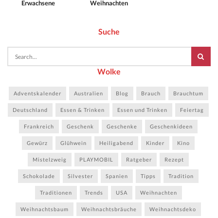
Erwachsene
Weihnachten
Suche
Wolke
Adventskalender
Australien
Blog
Brauch
Brauchtum
Deutschland
Essen & Trinken
Essen und Trinken
Feiertag
Frankreich
Geschenk
Geschenke
Geschenkideen
Gewürz
Glühwein
Heiligabend
Kinder
Kino
Mistelzweig
PLAYMOBIL
Ratgeber
Rezept
Schokolade
Silvester
Spanien
Tipps
Tradition
Traditionen
Trends
USA
Weihnachten
Weihnachtsbaum
Weihnachtsbräuche
Weihnachtsdeko