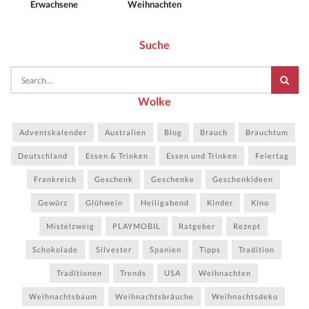
Erwachsene
Weihnachten
Suche
Wolke
Adventskalender
Australien
Blog
Brauch
Brauchtum
Deutschland
Essen & Trinken
Essen und Trinken
Feiertag
Frankreich
Geschenk
Geschenke
Geschenkideen
Gewürz
Glühwein
Heiligabend
Kinder
Kino
Mistelzweig
PLAYMOBIL
Ratgeber
Rezept
Schokolade
Silvester
Spanien
Tipps
Tradition
Traditionen
Trends
USA
Weihnachten
Weihnachtsbaum
Weihnachtsbräuche
Weihnachtsdeko