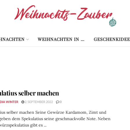
HNACHTEN
WEIHNACHTEN IN …
GESCHENKIDEE
latius selber machen
DIA WINTER
2. SEPTEMBER 2022
0
tius selber machen Seine Gewürze Kardamom, Zimt und
geben dem Spekulatius seine geschmackvolle Note. Neben
rzspekulatius gibt es ...