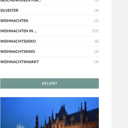
GESCHENKIDEEN FÜR…
(1)
SILVESTER
(9)
WEIHNACHTEN
(2)
WEIHNACHTEN IN …
(39)
WEIHNACHTSDEKO
(8)
WEIHNACHTSKINO
(4)
WEIHNACHTSMARKT
(9)
BELIEBT