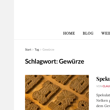
HOME
BLOG
WEI
Start
Tag
Gewürze
Schlagwort:
Gewürze
Speku
VON
CLAU
Spekula
Nelken 
dem Gewü