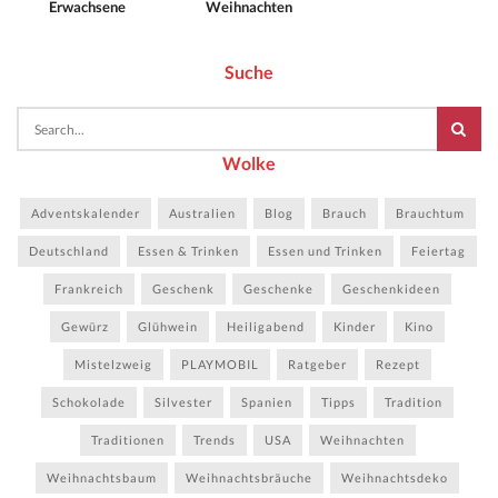
Erwachsene
Weihnachten
Suche
Wolke
Adventskalender
Australien
Blog
Brauch
Brauchtum
Deutschland
Essen & Trinken
Essen und Trinken
Feiertag
Frankreich
Geschenk
Geschenke
Geschenkideen
Gewürz
Glühwein
Heiligabend
Kinder
Kino
Mistelzweig
PLAYMOBIL
Ratgeber
Rezept
Schokolade
Silvester
Spanien
Tipps
Tradition
Traditionen
Trends
USA
Weihnachten
Weihnachtsbaum
Weihnachtsbräuche
Weihnachtsdeko