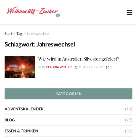
Start
Tag
Jahreswechsel
Schlagwort:
Jahreswechsel
Wie wird in Australien Silvester gefeiert?
VON
CLAUDIA WINTER
31. AUGUST 2022
0
KATEGORIEN
ADVENTSKALENDER
(13)
BLOG
(27)
ESSEN & TRINKEN
(31)