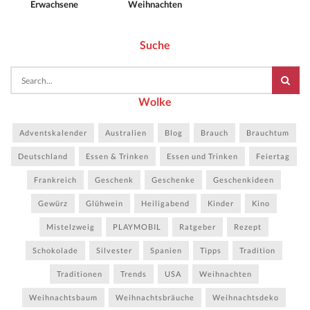
Erwachsene
Weihnachten
Suche
Wolke
Adventskalender
Australien
Blog
Brauch
Brauchtum
Deutschland
Essen & Trinken
Essen und Trinken
Feiertag
Frankreich
Geschenk
Geschenke
Geschenkideen
Gewürz
Glühwein
Heiligabend
Kinder
Kino
Mistelzweig
PLAYMOBIL
Ratgeber
Rezept
Schokolade
Silvester
Spanien
Tipps
Tradition
Traditionen
Trends
USA
Weihnachten
Weihnachtsbaum
Weihnachtsbräuche
Weihnachtsdeko