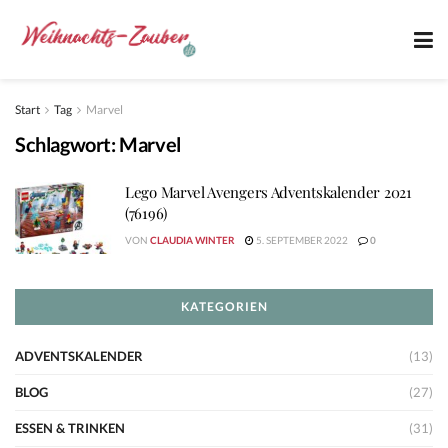
Start
Tag
Marvel
Schlagwort:
Marvel
Lego Marvel Avengers Adventskalender 2021
(76196)
VON
CLAUDIA WINTER
5. SEPTEMBER 2022
0
KATEGORIEN
ADVENTSKALENDER
(13)
BLOG
(27)
ESSEN & TRINKEN
(31)