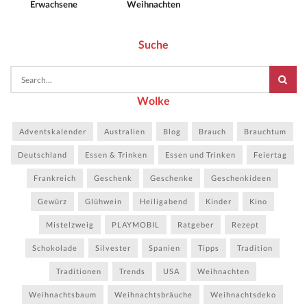
Erwachsene
Weihnachten
Suche
Wolke
Adventskalender
Australien
Blog
Brauch
Brauchtum
Deutschland
Essen & Trinken
Essen und Trinken
Feiertag
Frankreich
Geschenk
Geschenke
Geschenkideen
Gewürz
Glühwein
Heiligabend
Kinder
Kino
Mistelzweig
PLAYMOBIL
Ratgeber
Rezept
Schokolade
Silvester
Spanien
Tipps
Tradition
Traditionen
Trends
USA
Weihnachten
Weihnachtsbaum
Weihnachtsbräuche
Weihnachtsdeko