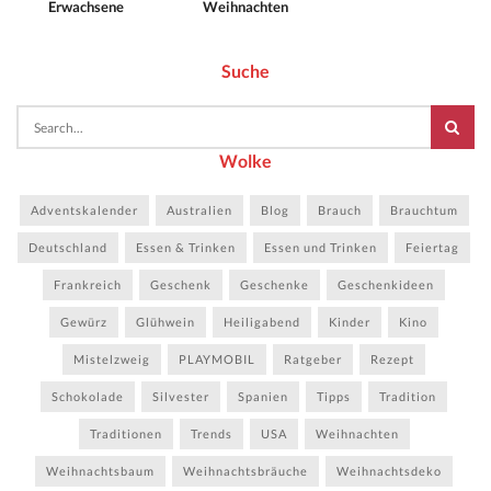
Erwachsene
Weihnachten
Suche
Wolke
Adventskalender
Australien
Blog
Brauch
Brauchtum
Deutschland
Essen & Trinken
Essen und Trinken
Feiertag
Frankreich
Geschenk
Geschenke
Geschenkideen
Gewürz
Glühwein
Heiligabend
Kinder
Kino
Mistelzweig
PLAYMOBIL
Ratgeber
Rezept
Schokolade
Silvester
Spanien
Tipps
Tradition
Traditionen
Trends
USA
Weihnachten
Weihnachtsbaum
Weihnachtsbräuche
Weihnachtsdeko