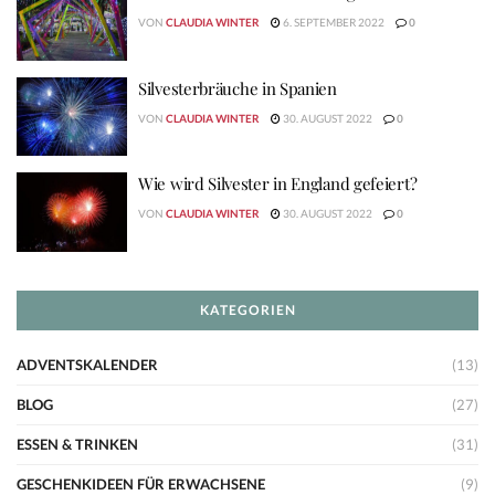
VON
CLAUDIA WINTER
6. SEPTEMBER 2022
0
Silvesterbräuche in Spanien
VON
CLAUDIA WINTER
30. AUGUST 2022
0
Wie wird Silvester in England gefeiert?
VON
CLAUDIA WINTER
30. AUGUST 2022
0
KATEGORIEN
ADVENTSKALENDER
(13)
BLOG
(27)
ESSEN & TRINKEN
(31)
GESCHENKIDEEN FÜR ERWACHSENE
(9)