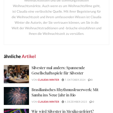
Weihnachtsessen und die stimmungsvollsten
Weihnachtsmärkte. Auch wenn es um Weihnachtsfilme geht,
ist Claudia eine verlässliche Quelle. Mit ihrer Begeisterung für
die Weihnachtszeit und ihrem umfassenden Wissen ist Claudia
Winter die Autorin, der Sie vertrauen können, um Sie in die
Welt der Weihnachtstraditionen und -bräuche einzuführen und
Ihnen die Weihnachtszeit zu versüßen.
ähnliche
Artikel
Silvester mal anders: Spannende
Gesellschaftsspiele für Silvester
VON
CLAUDIA WINTER
7. OKTOBER 2024
0
Brasilianisches Rhythmusfeuerwerk: Mit
Samba ins Neue Jahr in Rio
VON
CLAUDIA WINTER
4. DEZEMBER 2023
0
Wie wird Silvester in Mexiko gefeiert?