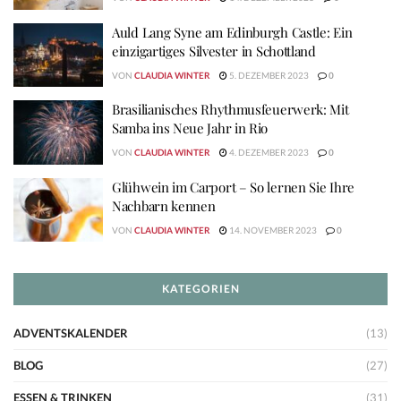
Auld Lang Syne am Edinburgh Castle: Ein
einzigartiges Silvester in Schottland
VON
CLAUDIA WINTER
5. DEZEMBER 2023
0
Brasilianisches Rhythmusfeuerwerk: Mit
Samba ins Neue Jahr in Rio
VON
CLAUDIA WINTER
4. DEZEMBER 2023
0
Glühwein im Carport – So lernen Sie Ihre
Nachbarn kennen
VON
CLAUDIA WINTER
14. NOVEMBER 2023
0
KATEGORIEN
ADVENTSKALENDER
(13)
BLOG
(27)
ESSEN & TRINKEN
(31)