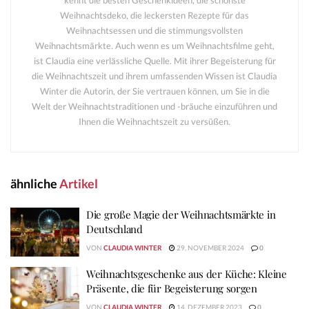
Weihnachtsdeko, die leckersten Rezepte für das
Weihnachtsessen und die stimmungsvollsten
Weihnachtsmärkte. Auch wenn es um Weihnachtsfilme geht,
ist Claudia eine verlässliche Quelle. Mit ihrer Begeisterung für
die Weihnachtszeit und ihrem umfassenden Wissen ist Claudia
Winter die Autorin, der Sie vertrauen können, um Sie in die
Welt der Weihnachtstraditionen und -bräuche einzuführen und
Ihnen die Weihnachtszeit zu versüßen.
ähnliche
Artikel
Die große Magie der Weihnachtsmärkte in
Deutschland
VON
CLAUDIA WINTER
29. NOVEMBER 2024
0
Weihnachtsgeschenke aus der Küche: Kleine
Präsente, die für Begeisterung sorgen
VON
CLAUDIA WINTER
14. DEZEMBER 2023
0