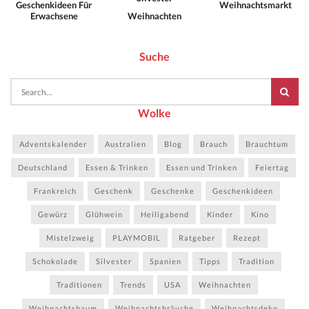
Geschenkideen Für
Weihnachtsmarkt
Erwachsene
Weihnachten
Suche
Wolke
Adventskalender
Australien
Blog
Brauch
Brauchtum
Deutschland
Essen & Trinken
Essen und Trinken
Feiertag
Frankreich
Geschenk
Geschenke
Geschenkideen
Gewürz
Glühwein
Heiligabend
Kinder
Kino
Mistelzweig
PLAYMOBIL
Ratgeber
Rezept
Schokolade
Silvester
Spanien
Tipps
Tradition
Traditionen
Trends
USA
Weihnachten
Weihnachtsbaum
Weihnachtsbräuche
Weihnachtsdeko