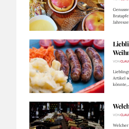
Genussvo
Bratapfe
Jahresze
Liebl
Weih
VON
CLAU
Lieblin
Artikel 
könnte,..
Welch
VON
CLAU
Welcher 