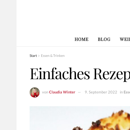
HOME
BLOG
WEI
Start
Essen & Trinken
Einfaches Reze
von
Claudia Winter
9. September 2022
in
Ess