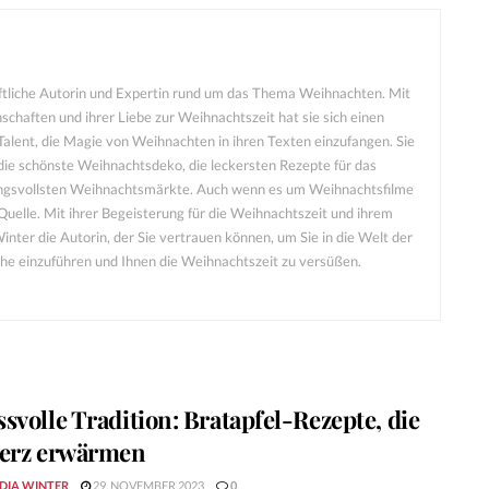
aftliche Autorin und Expertin rund um das Thema Weihnachten. Mit
schaften und ihrer Liebe zur Weihnachtszeit hat sie sich einen
alent, die Magie von Weihnachten in ihren Texten einzufangen. Sie
die schönste Weihnachtsdeko, die leckersten Rezepte für das
ngsvollsten Weihnachtsmärkte. Auch wenn es um Weihnachtsfilme
e Quelle. Mit ihrer Begeisterung für die Weihnachtszeit und ihrem
nter die Autorin, der Sie vertrauen können, um Sie in die Welt der
he einzuführen und Ihnen die Weihnachtszeit zu versüßen.
svolle Tradition: Bratapfel-Rezepte, die
erz erwärmen
DIA WINTER
29. NOVEMBER 2023
0