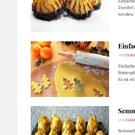
Einfach
Zweifel 
werden.
Einfa
VON
CLAU
Einfache
Butterp
Es ist ei
Semm
VON
CLAU
Semmelk