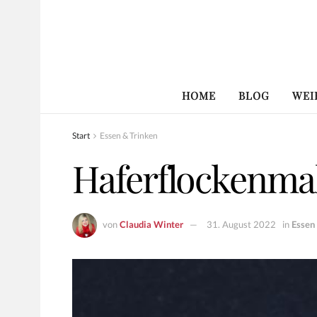
HOME
BLOG
WEI
Start
Essen & Trinken
Haferflockenma
von
Claudia Winter
31. August 2022
in
Essen