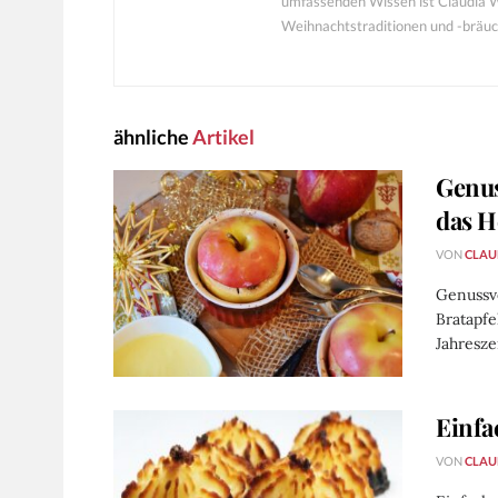
umfassenden Wissen ist Claudia Wi
Weihnachtstraditionen und -bräuc
ähnliche
Artikel
Genus
das H
VON
CLAU
Genussvo
Bratapfe
Jahresze
Einfa
VON
CLAU