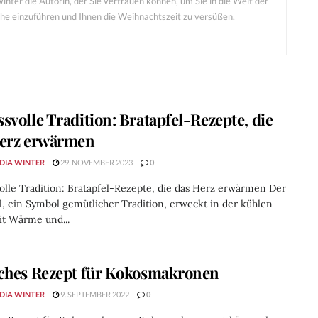
nter die Autorin, der Sie vertrauen können, um Sie in die Welt der
he einzuführen und Ihnen die Weihnachtszeit zu versüßen.
svolle Tradition: Bratapfel-Rezepte, die
erz erwärmen
DIA WINTER
29. NOVEMBER 2023
0
lle Tradition: Bratapfel-Rezepte, die das Herz erwärmen Der
l, ein Symbol gemütlicher Tradition, erweckt in der kühlen
it Wärme und...
ches Rezept für Kokosmakronen
DIA WINTER
9. SEPTEMBER 2022
0