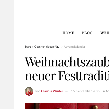
HOME
BLOG
WEI
Start
Geschenkideen für...
Adventskalender
Weihnachtszaube
neuer Festtradi
von
Claudia Winter
15. September 2025
in
Ad