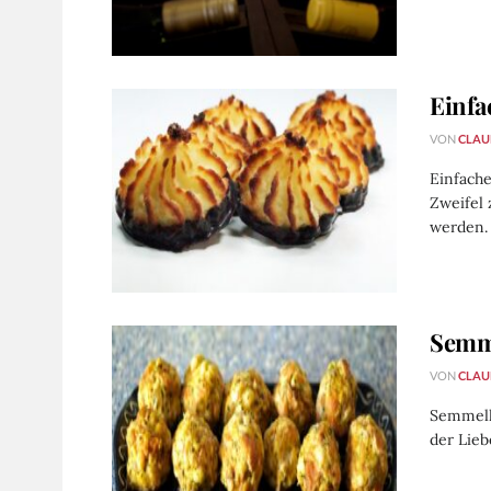
Einfa
VON
CLAU
Einfach
Zweifel 
werden.
Semm
VON
CLAU
Semmelk
der Lieb