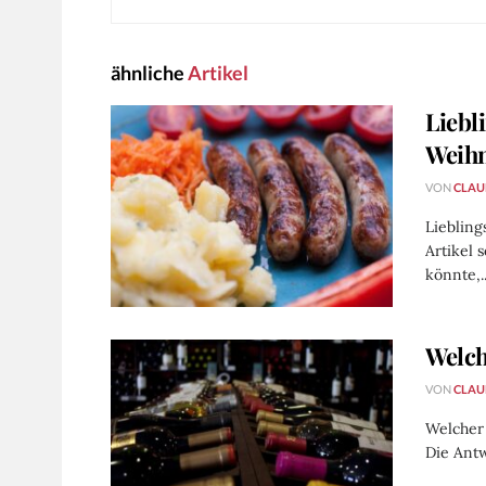
ähnliche
Artikel
Liebl
Weih
VON
CLAU
Lieblin
Artikel 
könnte,..
Welch
VON
CLAU
Welcher 
Die Antw